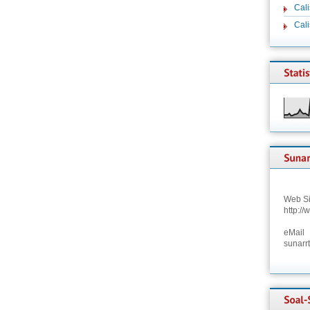
Cali
Cal
Web Si
http:/
eMail
sunarr