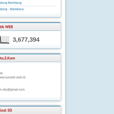
stung Berhitung
istung - Mambaca
3,677,394
te :
/www.sunarto.web.id
to.sby@gmail.com