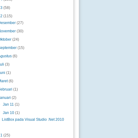
13
(58)
12
(115)
Desember
(27)
November
(30)
Oktober
(24)
September
(15)
Agustus
(6)
uli
(3)
Juni
(1)
Maret
(6)
Februari
(1)
Januari
(2)
►
Jan 11
(1)
▼
Jan 10
(1)
ListBox pada Visual Studio .Net 2010
11
(25)