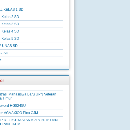
L KELAS 1 SD
l Kelas 2 SD
l Kelas 3 SD
l Kelas 4 SD
l Kelas 5 SD
P UNAS SD
2 SD
P
itrasi Mahasiswa Baru UPN Veteran
a Timur
sword HG8245U
ver VGA AXIOO Pico CJM
R REGISTRASI SNMPTN 2016 UPN
ERAN JATIM