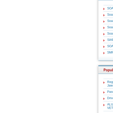
SOA
Soa
Soa
Soa
Soa
SIA
SOA
SM
Reg
Jaw
Pas
Dri
ALU
VET