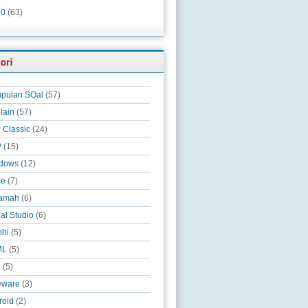
10
(63)
pulan SOal
(57)
-lain
(57)
 Classic
(24)
P
(15)
dows
(12)
ce
(7)
amah
(6)
al Studio
(6)
phi
(5)
ML
(5)
L
(5)
eware
(3)
roid
(2)