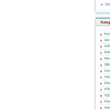
►
20
Kum
lain
ASP
PH
Win
Offi
Cer
Visu
Del
HT
SQ
Fre
And