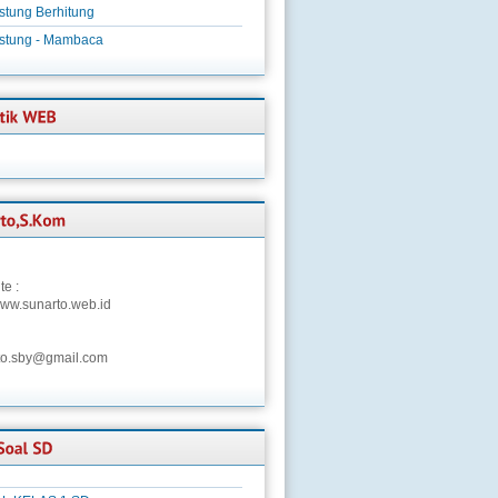
stung Berhitung
istung - Mambaca
te :
/www.sunarto.web.id
to.sby@gmail.com