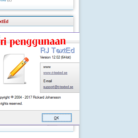
roid
(2)