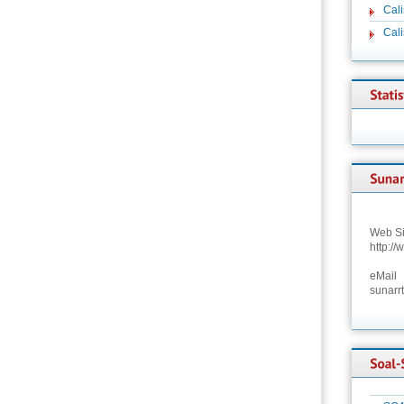
Cali
Cal
Web Si
http:/
eMail
sunarr