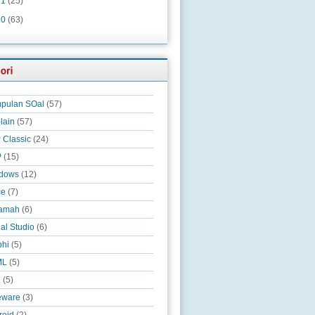
11
(25)
10
(63)
pulan SOal
(57)
-lain
(57)
 Classic
(24)
P
(15)
dows
(12)
ce
(7)
amah
(6)
al Studio
(6)
phi
(5)
ML
(5)
L
(5)
eware
(3)