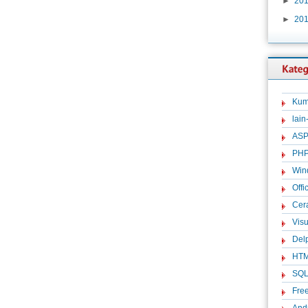
►
20
►
20
Kum
lain
ASP
PH
Win
Offi
Cer
Visu
Del
HT
SQ
Fre