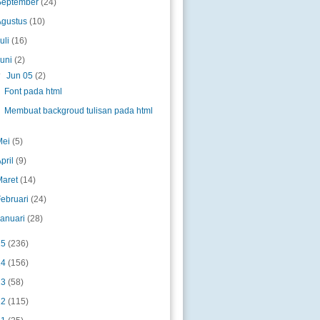
September
(24)
Agustus
(10)
uli
(16)
Juni
(2)
▼
Jun 05
(2)
Font pada html
Membuat backgroud tulisan pada html
Mei
(5)
pril
(9)
Maret
(14)
Februari
(24)
Januari
(28)
15
(236)
14
(156)
13
(58)
12
(115)