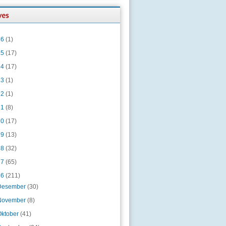
26
(1)
25
(17)
24
(17)
23
(1)
22
(1)
21
(8)
20
(17)
19
(13)
18
(32)
17
(65)
16
(211)
Desember
(30)
November
(8)
Oktober
(41)