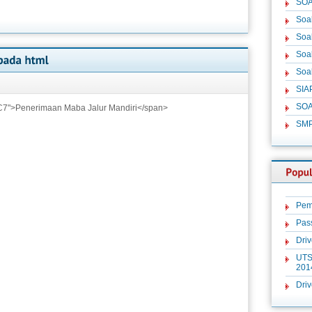
SOA
Soa
Soa
Soa
Soa
SIA
SOA
C7">Penerimaan Maba Jalur Mandiri</span>
SM
Pem
Pas
Dri
UTS
201
Dri