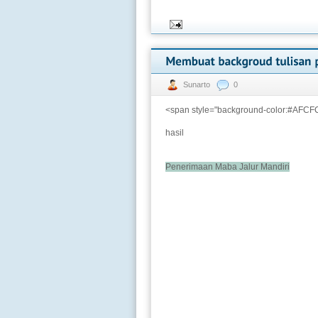
Sunarto
0
<span style="background-color:#AFCF
hasil
Penerimaan Maba Jalur Mandiri