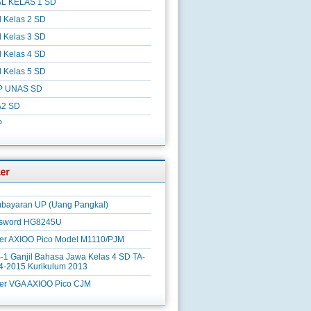
L KELAS 1 SD
l Kelas 2 SD
l Kelas 3 SD
l Kelas 4 SD
l Kelas 5 SD
P UNAS SD
2 SD
P
bayaran UP (Uang Pangkal)
sword HG8245U
ver AXIOO Pico Model M1110/PJM
-1 Ganjil Bahasa Jawa Kelas 4 SD TA-
4-2015 Kurikulum 2013
ver VGA AXIOO Pico CJM