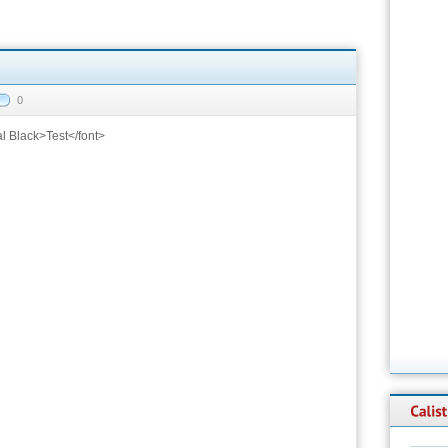
0
ial Black>Test</font>