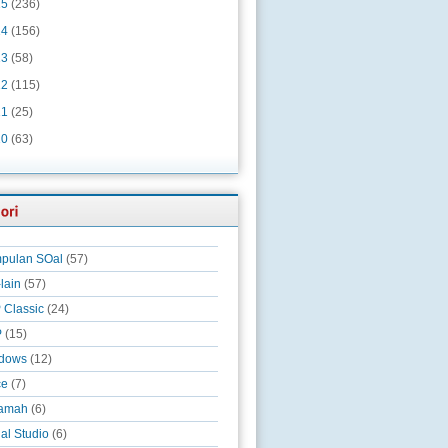
15
(236)
14
(156)
13
(58)
12
(115)
11
(25)
10
(63)
pulan SOal
(57)
-lain
(57)
 Classic
(24)
P
(15)
dows
(12)
ce
(7)
amah
(6)
al Studio
(6)