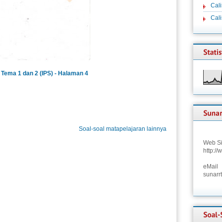
Cali
Cal
Tema 1 dan 2 (IPS) - Halaman 4
Soal-soal matapelajaran lainnya
Web Si
http:/
eMail
sunarr