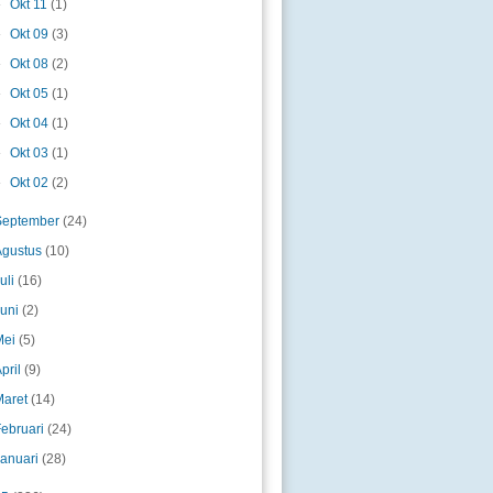
►
Okt 11
(1)
►
Okt 09
(3)
►
Okt 08
(2)
►
Okt 05
(1)
►
Okt 04
(1)
►
Okt 03
(1)
►
Okt 02
(2)
September
(24)
Agustus
(10)
uli
(16)
Juni
(2)
Mei
(5)
pril
(9)
Maret
(14)
Februari
(24)
Januari
(28)