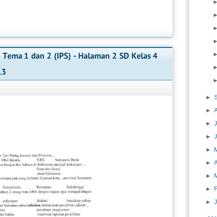
►
►
►
J
►
►
►
A
►
►
►