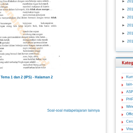
►
20
►
20
►
20
►
20
►
20
►
20
Kum
Tema 1 dan 2 (IPS) - Halaman 2
lain
ASP
PH
Win
Soal-soal matapelajaran lainnya
Offi
Cer
Visu