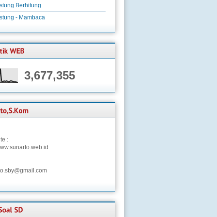
stung Berhitung
istung - Mambaca
3,677,355
te :
/www.sunarto.web.id
to.sby@gmail.com