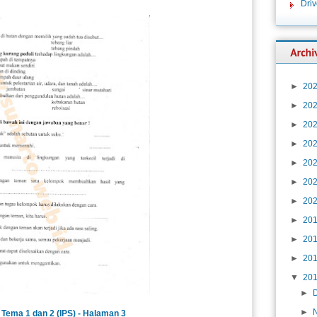
Dri
►
20
►
20
►
20
►
20
►
20
►
20
►
20
►
20
►
20
►
20
▼
20
►
►
Tema 1 dan 2 (IPS) - Halaman 3