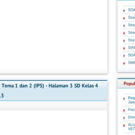
SOA
Soa
Soa
Soa
Soa
SIA
SOA
SM
Reg
Jaw
Pas
Dri
ALU
VET