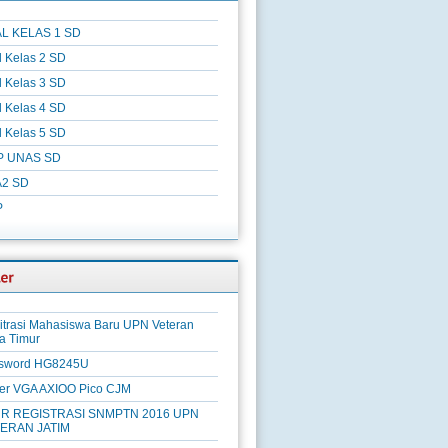
L KELAS 1 SD
l Kelas 2 SD
l Kelas 3 SD
l Kelas 4 SD
l Kelas 5 SD
P UNAS SD
2 SD
P
itrasi Mahasiswa Baru UPN Veteran
a Timur
sword HG8245U
ver VGA AXIOO Pico CJM
R REGISTRASI SNMPTN 2016 UPN
ERAN JATIM