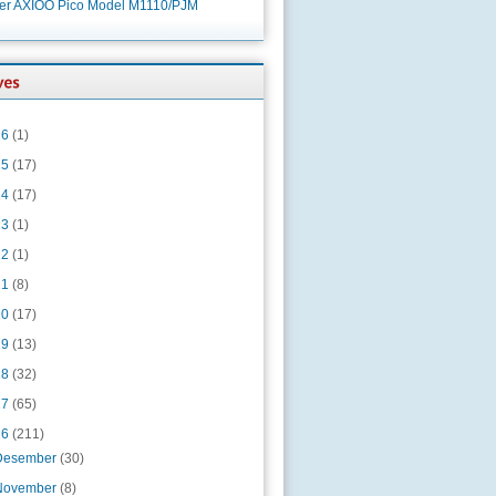
ver AXIOO Pico Model M1110/PJM
26
(1)
25
(17)
24
(17)
23
(1)
22
(1)
21
(8)
20
(17)
19
(13)
18
(32)
17
(65)
16
(211)
Desember
(30)
November
(8)