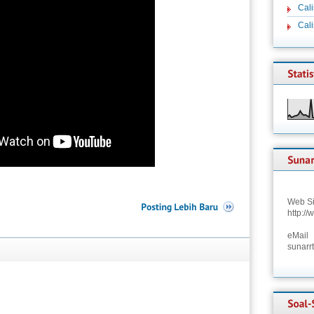
Cali
Cal
Web Si
http:/
eMail
sunarr