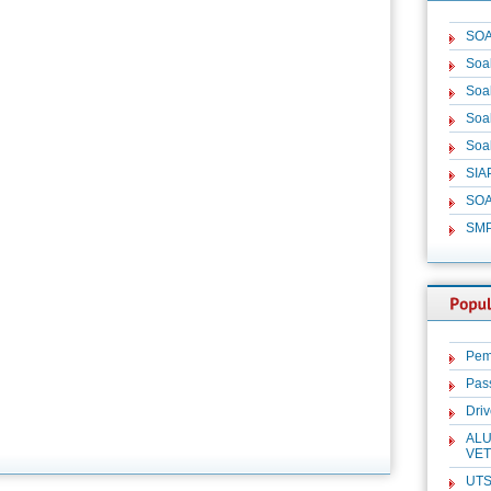
SOA
Soa
Soa
Soa
Soa
SIA
SOA
SM
Pem
Pas
Dri
ALU
VET
UTS