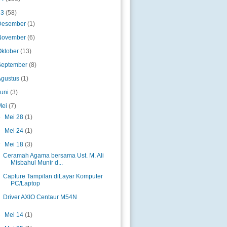
13
(58)
Desember
(1)
November
(6)
Oktober
(13)
September
(8)
Agustus
(1)
Juni
(3)
Mei
(7)
►
Mei 28
(1)
►
Mei 24
(1)
▼
Mei 18
(3)
Ceramah Agama bersama Ust. M. Ali
Misbahul Munir d...
Capture Tampilan diLayar Komputer
PC/Laptop
Driver AXIO Centaur M54N
►
Mei 14
(1)