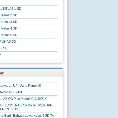
L KELAS 1 SD
l Kelas 2 SD
l Kelas 3 SD
l Kelas 4 SD
l Kelas 5 SD
P UNAS SD
2 SD
P
bayaran UP (Uang Pangkal)
sword HG8245U
ver AXIOO Pico Model M1110/PJM
R REGISTRASI SNMPTN 2016 UPN
ERAN JATIM
-1 Ganjil Bahasa Jawa Kelas 4 SD TA-