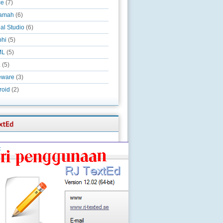
ce
(7)
amah
(6)
al Studio
(6)
phi
(5)
ML
(5)
L
(5)
eware
(3)
roid
(2)