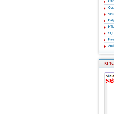
Offi
Cer
Visu
Del
HT
SQ
Fre
And