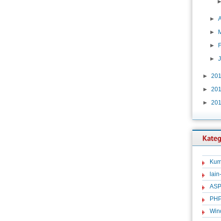
►
A
►
►
►
►
20
►
20
►
20
Kum
lain
ASP
PH
Win