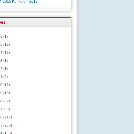
4-2015 Kurikulum 2013
26
(1)
25
(17)
24
(17)
23
(1)
22
(1)
21
(8)
20
(17)
19
(13)
18
(32)
17
(65)
16
(211)
15
(236)
14
(156)