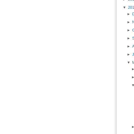
▼
20
►
►
►
►
►
►
▼