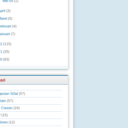
►
Mei 05
(1)
pril
(3)
Maret
(5)
Februari
(4)
Januari
(7)
12
(115)
11
(25)
10
(63)
pulan SOal
(57)
-lain
(57)
 Classic
(24)
P
(15)
dows
(12)