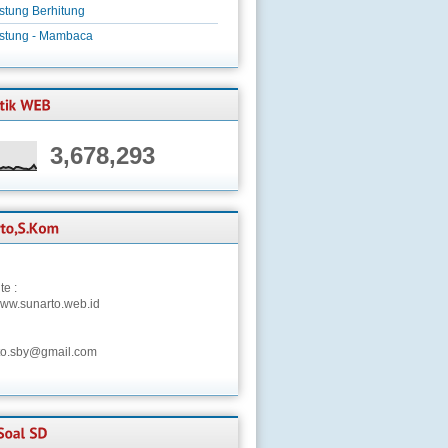
stung Berhitung
istung - Mambaca
3,678,293
te :
/www.sunarto.web.id
to.sby@gmail.com