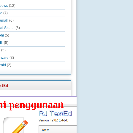
dows
(12)
ce
(7)
amah
(6)
al Studio
(6)
phi
(5)
ML
(5)
L
(5)
eware
(3)
roid
(2)