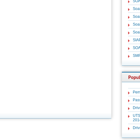
SOA
Soa
Soa
Soa
Soa
SIA
SOA
SM
Pem
Pas
Dri
UTS
201
Dri