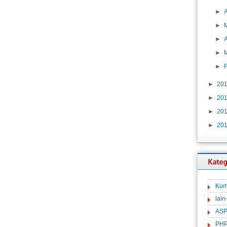
►
►
►
A
►
►
►
20
►
20
►
20
►
20
Kum
lain
ASP
PH