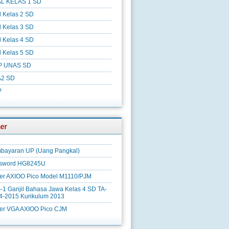
L KELAS 1 SD
l Kelas 2 SD
l Kelas 3 SD
l Kelas 4 SD
l Kelas 5 SD
P UNAS SD
2 SD
P
bayaran UP (Uang Pangkal)
sword HG8245U
ver AXIOO Pico Model M1110/PJM
-1 Ganjil Bahasa Jawa Kelas 4 SD TA-
4-2015 Kurikulum 2013
ver VGA AXIOO Pico CJM