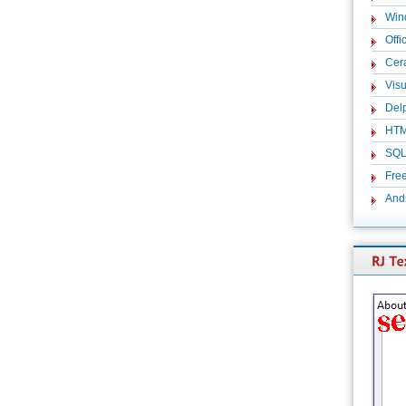
Win
Offi
Cer
Visu
Del
HT
SQ
Fre
And