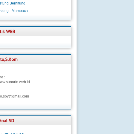
stung Berhitung
istung - Mambaca
te :
/www.sunarto.web.id
to.sby@gmail.com