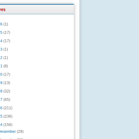
26
(1)
25
(17)
24
(17)
23
(1)
22
(1)
21
(8)
20
(17)
19
(13)
18
(32)
17
(65)
16
(211)
15
(236)
14
(156)
Desember
(29)