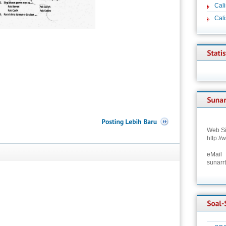
Cali
Cal
Web Si
http:/
eMail
sunarr