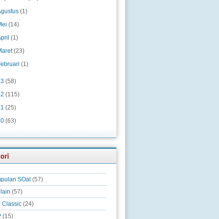
Agustus
(1)
Mei
(14)
pril
(1)
Maret
(23)
Februari
(1)
13
(58)
12
(115)
11
(25)
10
(63)
pulan SOal
(57)
-lain
(57)
 Classic
(24)
P
(15)