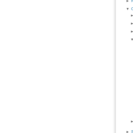
►
▼
►