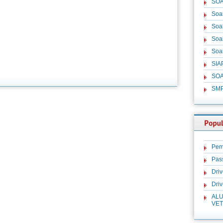
SOA
Soa
Soa
Soa
Soa
SIA
SOA
SM
Pem
Pas
Dri
Dri
ALU
VET