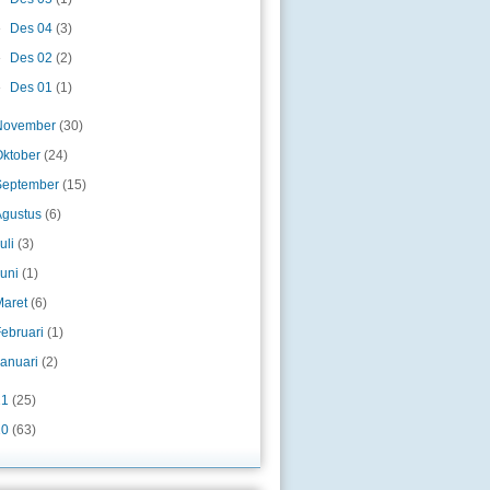
►
Des 04
(3)
►
Des 02
(2)
►
Des 01
(1)
November
(30)
Oktober
(24)
September
(15)
Agustus
(6)
uli
(3)
Juni
(1)
Maret
(6)
Februari
(1)
Januari
(2)
11
(25)
10
(63)