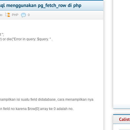
to
PHP
0
 ";
or die("Error in query: $query. " .
mpilkan isi suatu field didatabase, cara menampilkan nya
 field no karena $row[0] array ke 0 adalah no.