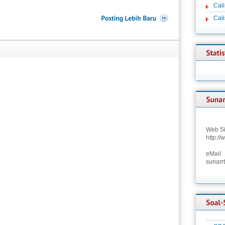
Cali
Cal
Web Si
http:/
eMail
sunarr