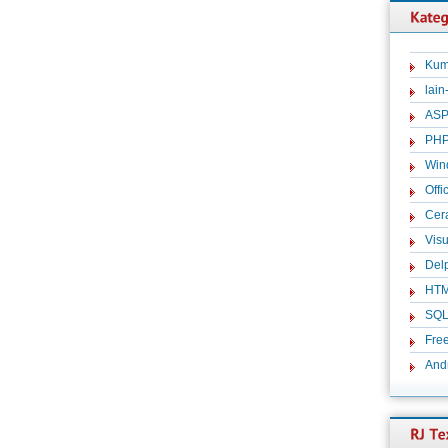
Kum
lain
ASP
PH
Win
Offi
Cer
Visu
Del
HT
SQ
Fre
And