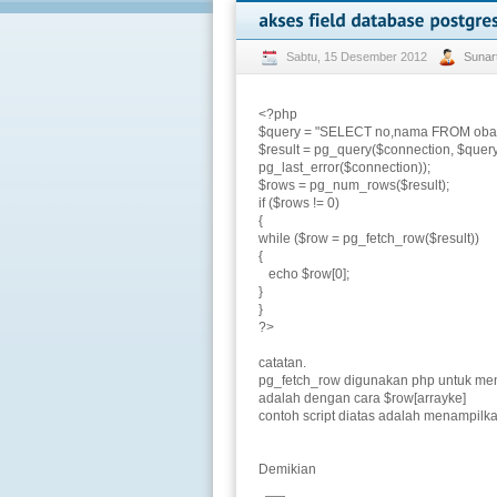
Sabtu, 15 Desember 2012
Sunar
<?php
$query = "SELECT no,nama FROM obat
$result = pg_query($connection, $query) 
pg_last_error($connection));
$rows = pg_num_rows($result);
if ($rows != 0)
{
while ($row = pg_fetch_row($result))
{
echo $row[0];
}
}
?>
catatan.
pg_fetch_row digunakan php untuk mena
adalah dengan cara $row[arrayke]
contoh script diatas adalah menampilkan
Demikian