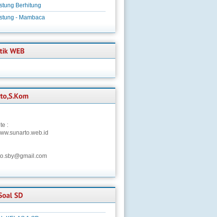
stung Berhitung
istung - Mambaca
te :
/www.sunarto.web.id
to.sby@gmail.com