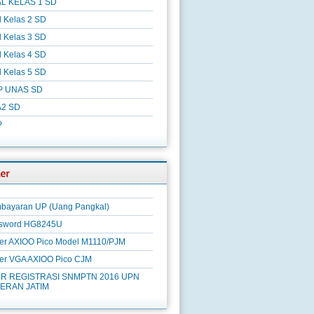
L KELAS 1 SD
l Kelas 2 SD
l Kelas 3 SD
l Kelas 4 SD
l Kelas 5 SD
P UNAS SD
2 SD
P
bayaran UP (Uang Pangkal)
sword HG8245U
ver AXIOO Pico Model M1110/PJM
ver VGA AXIOO Pico CJM
R REGISTRASI SNMPTN 2016 UPN
ERAN JATIM