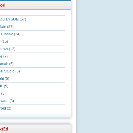
pulan SOal
(57)
-lain
(57)
 Classic
(24)
P
(15)
dows
(12)
ce
(7)
amah
(6)
al Studio
(6)
phi
(5)
ML
(5)
L
(5)
eware
(3)
roid
(2)