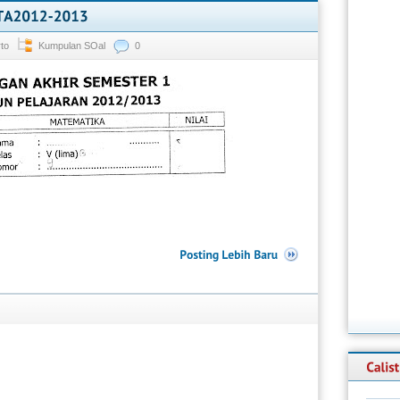
rto
Kumpulan SOal
0