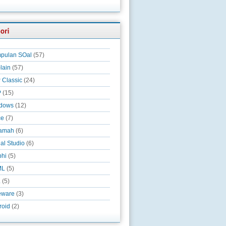
pulan SOal
(57)
-lain
(57)
 Classic
(24)
P
(15)
dows
(12)
ce
(7)
amah
(6)
al Studio
(6)
phi
(5)
ML
(5)
L
(5)
eware
(3)
roid
(2)