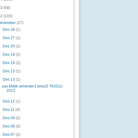
13
(58)
12
(115)
Desember
(27)
►
Des 28
(1)
►
Des 27
(1)
►
Des 20
(1)
►
Des 19
(1)
►
Des 16
(1)
►
Des 15
(1)
▼
Des 13
(1)
uas Matik semester1 kelas5 TA2012-
2013
►
Des 12
(1)
►
Des 11
(4)
►
Des 09
(2)
►
Des 08
(3)
►
Des 07
(2)