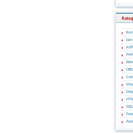
Kum
lain
ASP
PH
Win
Offi
Cer
Visu
Del
HT
SQ
Fre
And