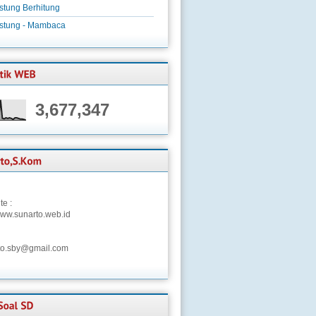
stung Berhitung
istung - Mambaca
3,677,347
te :
/www.sunarto.web.id
to.sby@gmail.com