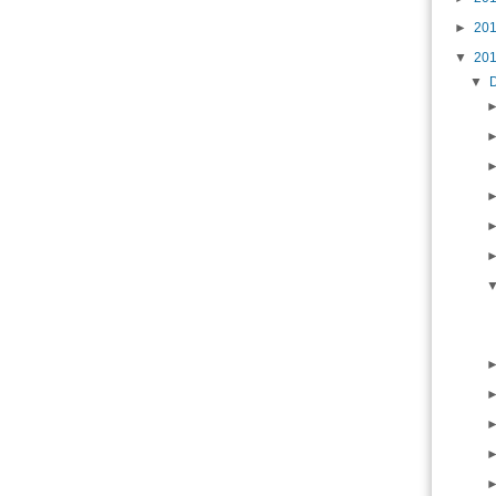
►
20
▼
20
▼