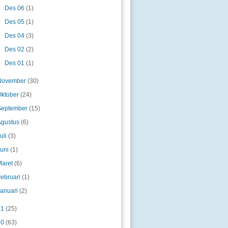
►
Des 06
(1)
►
Des 05
(1)
►
Des 04
(3)
►
Des 02
(2)
►
Des 01
(1)
November
(30)
Oktober
(24)
September
(15)
Agustus
(6)
uli
(3)
Juni
(1)
Maret
(6)
Februari
(1)
Januari
(2)
11
(25)
10
(63)