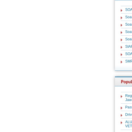
SOA
Soa
Soa
Soa
Soa
SIA
SOA
SM
Reg
Jaw
Pas
Dri
ALU
VET