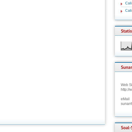
Cali
Cal
Web Si
http:/
eMail
sunarr