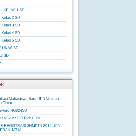
L KELAS 1 SD
l Kelas 2 SD
l Kelas 3 SD
l Kelas 4 SD
l Kelas 5 SD
P UNAS SD
2 SD
P
itrasi Mahasiswa Baru UPN Veteran
a Timur
sword HG8245U
ver VGA AXIOO Pico CJM
R REGISTRASI SNMPTN 2016 UPN
ERAN JATIM